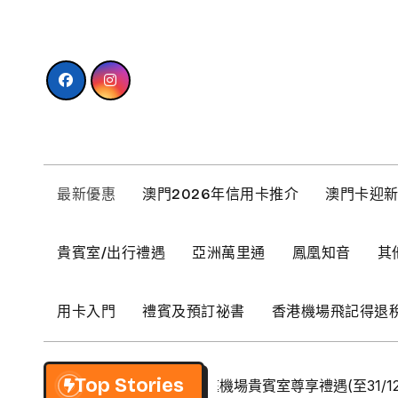
Skip
to
content
最新優惠
澳門2026年信用卡推介
澳門卡迎
貴賓室/出行禮遇
亞洲萬里通
鳳凰知音
其
用卡入門
禮賓及預訂祕書
香港機場飛記得退
Top Stories
【BCM】環亞優逸庭機場貴賓室尊享禮遇(至31/12/