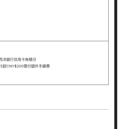
西洋銀行信用卡無積分
付超CNY$200需付額外手續費