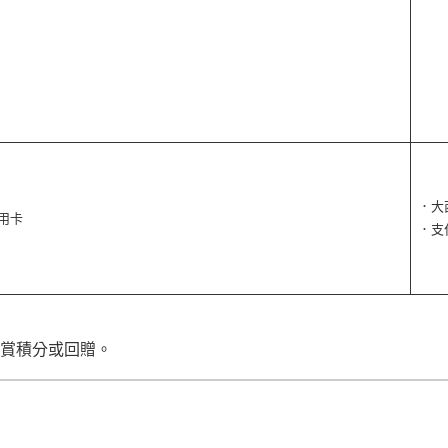
．大
信用卡
．支
獎賞積分或回贈。