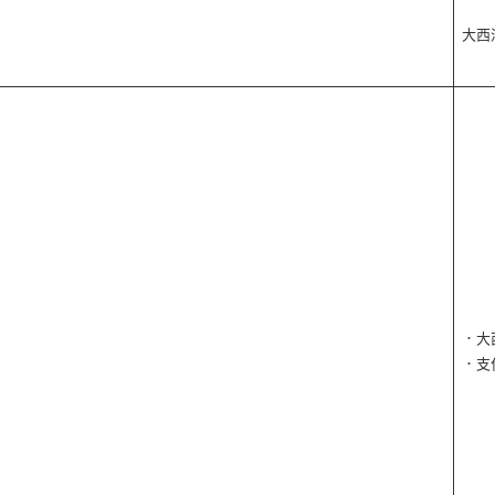
大西
．大
．支