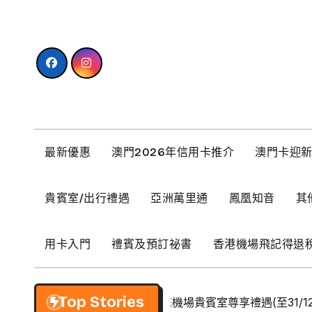
Skip
to
content
最新優惠
澳門2026年信用卡推介
澳門卡迎
貴賓室/出行禮遇
亞洲萬里通
鳳凰知音
其
用卡入門
禮賓及預訂祕書
香港機場飛記得退
Top Stories
【BCM】環亞優逸庭機場貴賓室尊享禮遇(至31/12/