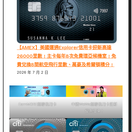
【AMEX】美國運通Explorer信用卡迎新高達
26000里數﹗主卡每年8次免費環亞候機室﹗免
費兌換8間航空飛行里數、萬豪及希爾頓積分﹗
2026 年 7 月 2 日
EarnMORE銀聯信用卡
申請WeWa銀聯信用卡迎新
優惠任揀！