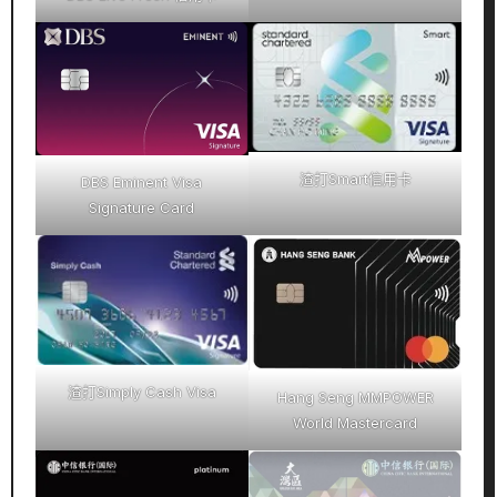
渣打Smart信用卡
DBS Eminent Visa
Signature Card
渣打Simply Cash Visa
Hang Seng MMPOWER
World Mastercard