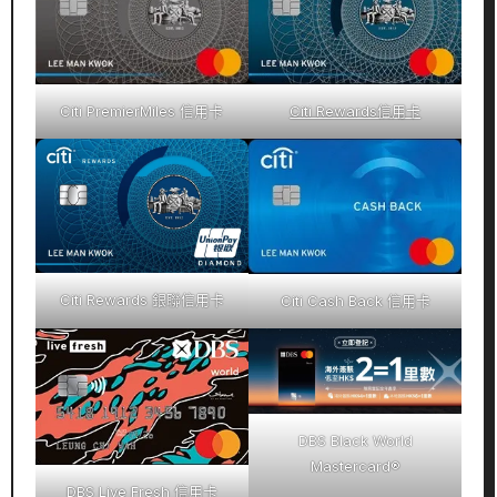
Citi PremierMiles 信用卡
Citi Rewards信用卡
Citi Rewards 銀聯信用卡
Citi Cash Back 信用卡
DBS Black World
Mastercard®
DBS Live Fresh 信用卡