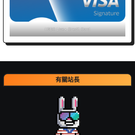
HSBC Live+ Credit Card
有關站長