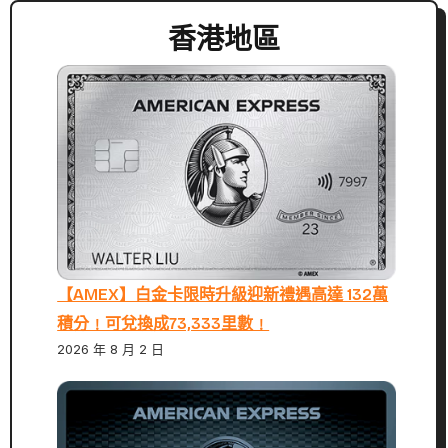
香港地區
【AMEX】白金卡限時升級迎新禮遇高達 132萬
積分﹗可兌換成73,333里數﹗
2026 年 8 月 2 日