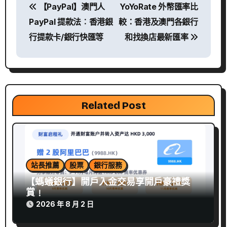
【PayPal】澳門人
YoYoRate 外幣匯率比
章
PayPal 提款法︰香港銀
較：香港及澳門各銀行
導
行提款卡/銀行快匯等
和找換店最新匯率
覽
Related Post
站長推薦
股票
銀行服務
【螞蟻銀行】開戶入金交易享開戶豪禮獎
賞﹗
2026 年 8 月 2 日