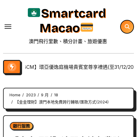
Skip
Smartcard
to
content
Macao
澳門飛行里數、積分計畫、旅遊優惠
【BCM】環亞優逸庭機場貴賓室尊享禮遇(至31/12/202
Home
2023
9 月
18
【金金理財】澳門本地免費跨行轉賬/匯款方式(2024)
銀行服務