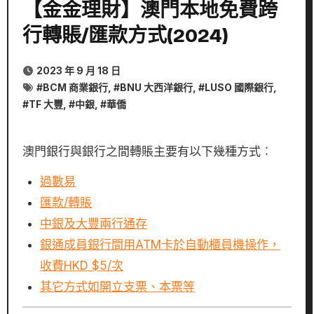
【金金理財】澳門本地免費跨
行轉賬/匯款方式(2024)
2023 年 9 月 18 日
#
BCM 商業銀行
, #
BNU 大西洋銀行
, #
LUSO 國際銀行
,
#
TF 大豐
, #
中銀
, #
華僑
澳門銀行與銀行之間轉賬主要有以下幾種方式︰
過數易
匯款/轉賬
中銀及大豐兩行通存
銀通成員銀行間用ATM卡於自動櫃員機操作，
收費HKD $5/次
其它方式如開立支票、本票等