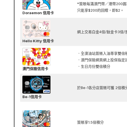
*簽賬每滿澳門幣／港幣200圓
只能享$200的回贈，即$2。
Doraemon 信用卡
網上交易白金4倍/鈦金卡3倍/普
Hello Kitty 信用卡
．全澳油站簽賬入油尊享雙倍
．澳門保險網頁網上投保指定
．生日月份雙倍積分
澳門保險信用卡
於Be-1各分店簽賬可獲 2倍積分
Be-1信用卡
簽賬享1.5倍積分