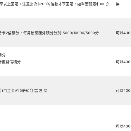
享以上回贈。注意需為$200的倍數才享回贈，如單筆簽賬$300亦
無
卡2倍積分，每月最高額外積分分別15000/10000/5000分
可以43
積分
計畫雙倍積分
可以43
(白金卡)/1.5倍積分(普通卡)
可以43
可以43