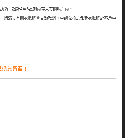
換領日起計4至6星期內存入有關賬戶內。
。期滿後有關次數將會自動取消。申請兌換之免費次數將於客戶申
可兌換貴賓室﹗