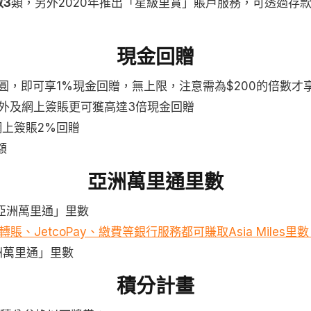
3
類，另外2020年推出「星級里賞」賬戶服務，可透過存
現金回贈
00圓，即可享1%現金回贈，無上限，注意需為$200的倍數才
海外及網上簽賬更可獲高達3倍現金回贈
外/網上簽賬2%回贈
額
亞洲萬里通里數
「亞洲萬里通」里數
JetcoPay、繳費等銀行服務都可賺取Asia Miles里數
亞洲萬里通」里數
積分計畫