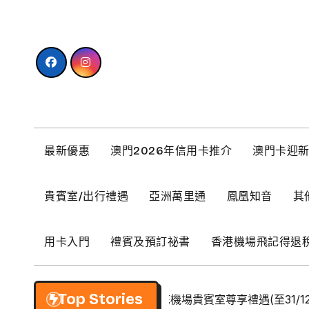
Skip
to
content
最新優惠
澳門2026年信用卡推介
澳門卡迎
貴賓室/出行禮遇
亞洲萬里通
鳳凰知音
其
用卡入門
禮賓及預訂祕書
香港機場飛記得退
Top Stories
【BCM】環亞優逸庭機場貴賓室尊享禮遇(至31/12/