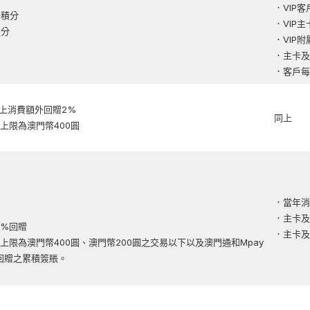
．VIP
倍積分
．VIP
積分
．VIP
．主卡及
．客戶每
上消費額外回贈2%
同上
上限為澳門幣400圓
．當年消費
．主卡及
5%回贈
．主卡及
上限為澳門幣400圓、澳門幣200圓之交易以下以及澳門通和Mpay
回贈之累積簽賬。