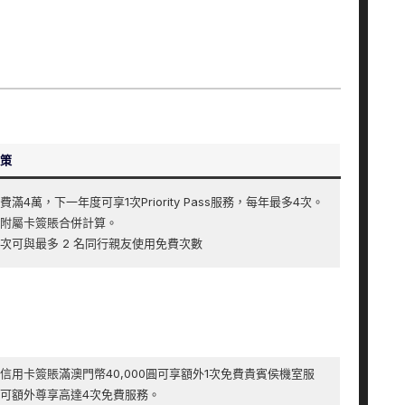
策
滿4萬，下一年度可享1次Priority Pass服務，每年最多4次。
附屬卡簽賬合併計算。
次可與最多 2 名同行親友使用免費次數
信用卡簽賬滿澳門幣40,000圓可享額外1次免費貴賓侯機室服
可額外尊享高達4次免費服務。