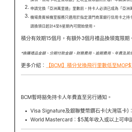
申請兌換「亞洲萬里通」里數前，持卡人必須已成為「亞洲
機場貴賓候機室服務只適用於指定澳門商業銀行信用卡之持
請換領日起計4至6星期內可開始使用。
積分有效期15個月，有額外3個月禮品換領寬限期
*換購禮品金額、分期付款金額、財務費用、逾期費用、年費及其
更多介紹︰
【BCM】積分兌換飛行里數低至MOP$7
BCM暫時豁免持卡人年費直至另行通知。
Visa Signature及銀聯雙幣鑽石卡(大灣
World Mastercard︰$5萬年收入或以上可申