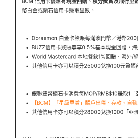
BCM 信用卡優惠有
現金回贈
、
積分獎賞及飛行里數
幣白金或鑽石信用卡賺取里數。
Doraemon 白金卡簽賬每滿澳門幣／港幣2
BUZZ信用卡簽賬尊享0.5%基本現金回贈，
World Mastercard 本地餐飲1%回贈、海
其他信用卡亦可以積分25000兌換100元簽賬
銀聯雙幣鑽石卡消費每MOP/RMB$10賺取1
【BCM】「星級里賞」賬戶出糧、存款、自動轉賬、
其他信用卡亦可以積分28000兌換1000「