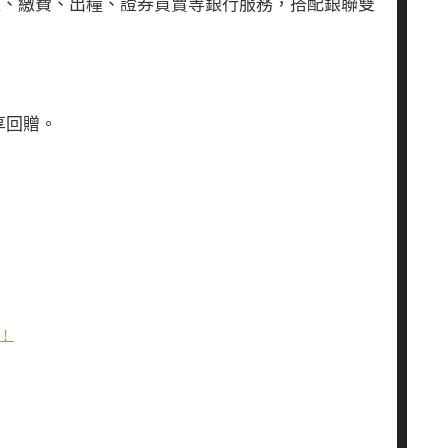
款、繳費、出糧、證券買賣等銀行服務，搭配銀聯雙
享回贈。
﹗