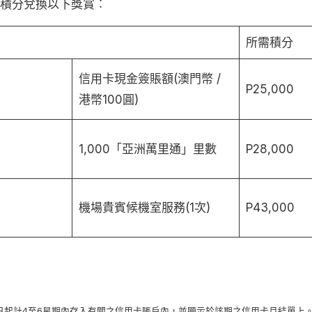
以積分兌換以下獎賞︰
所需積分
信用卡現金簽賬額(澳門幣 /
P25,000
港幣100圓)
1,000「亞洲萬里通」里數
P28,000
機場貴賓候機室服務(1次)
P43,000
日起計4至6星期內存入有關之信用卡賬戶內，並顯示於該期之信用卡月結單上