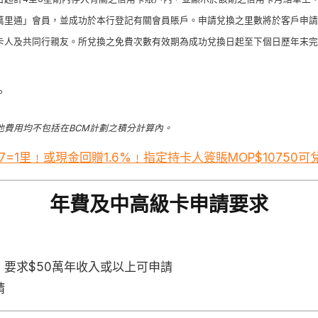
萬里通」會員，並成功於本行登記有關會員賬戶。申請兌換之里數將於客戶申請
卡人及共同行親友。所兌換之免費次數有效期為成功兌換日起至下個日歷年末完
。
他費用均不包括在BCM計劃之積分計算內。
=1里﹗或現金回贈1.6%﹗指定持卡人簽賬MOP$10750
年費及中高級卡申請要求
區卡)︰要求$50萬年收入或以上可申請
請