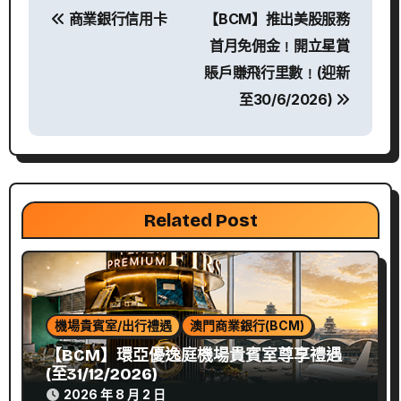
文
商業銀行信用卡
【BCM】推出美股服務
章
首月免佣金﹗開立星賞
導
賬戶賺飛行里數﹗(迎新
至30/6/2026)
覽
Related Post
機場貴賓室/出行禮遇
澳門商業銀行(BCM)
【BCM】環亞優逸庭機場貴賓室尊享禮遇
(至31/12/2026)
2026 年 8 月 2 日