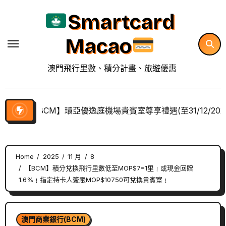
Skip
Smartcard
to
content
Macao
澳門飛行里數、積分計畫、旅遊優惠
【BCM】環亞優逸庭機場貴賓室尊享禮遇(至31/12/202
Home
2025
11 月
8
【BCM】積分兌換飛行里數低至MOP$7=1里﹗或現金回贈
1.6%﹗指定持卡人簽賬MOP$10750可兌換貴賓室﹗
澳門商業銀行(BCM)