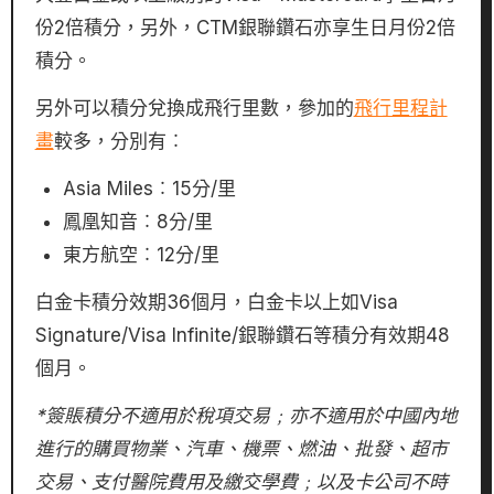
份2倍積分，另外，CTM銀聯鑽石亦享生日月份2倍
積分。
另外可以積分兌換成飛行里數，參加的
飛行里程計
畫
較多，分別有︰
Asia Miles︰15分/里
鳳凰知音︰8分/里
東方航空︰12分/里
白金卡積分效期36個月，白金卡以上如Visa
Signature/Visa Infinite/銀聯鑽石等積分有效期48
個月。
*簽賬積分不適用於稅項交易﹔亦不適用於中國內地
進行的購買物業、汽車、機票、燃油、批發、超市
交易、支付醫院費用及繳交學費﹔以及卡公司不時