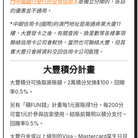
門中國銀行發行的全幣信用卡
是獨立分開的，各自
的優惠並不通用。
*
中銀信用卡(國際)的澳門地址是南通商業大廈11
樓，大豐發卡之後，有關查詢、換里數等各樣事項
聯絡信用卡公司會較快，當然也可聯絡大豐，但其
實大豐只會將資料交回
信用卡公司
處理。
大豐積分計畫
大豐積分可換取簽賬額，2萬積分兌換$100，回贈
率0.5%。
另有「積FUN錢」計畫每1元簽賬得1分，每200分
可當1元於參與店家使用，結賬前聲明以積分支付。
回贈率0.5%。
大豐白金或以上級別的Visa、Mastercard享生日月