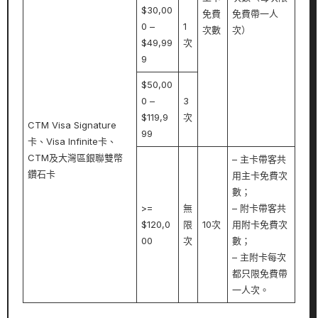
$30,00
免費
免費帶一人
0 –
1
次數
次）
$49,99
次
9
$50,00
0 –
3
$119,9
次
CTM Visa Signature
99
卡、Visa Infinite卡、
CTM及大灣區銀聯雙幣
– 主卡帶客共
鑽石卡
用主卡免費次
數；
>=
無
– 附卡帶客共
$120,0
限
10次
用附卡免費次
00
次
數；
– 主附卡每次
都只限免費帶
一人次。