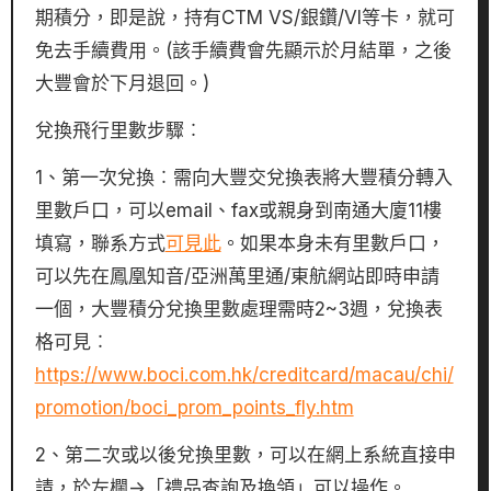
期積分，即是說，持有CTM VS/銀鑽/VI等卡，就可
免去手續費用。(該手續費會先顯示於月結單，之後
大豐會於下月退回。)
兌換飛行里數步驟︰
1、第一次兌換︰需向大豐交兌換表將大豐積分轉入
里數戶口，可以email、fax或親身到南通大廈11樓
填寫，聯系方式
可見此
。如果本身未有里數戶口，
可以先在鳳凰知音/亞洲萬里通/東航網站即時申請
一個，大豐積分兌換里數處理需時2~3週，兌換表
格可見︰
https://www.boci.com.hk/creditcard/macau/chi/
promotion/boci_prom_points_fly.htm
2、第二次或以後兌換里數，可以在網上系統直接申
請，於左欄->「禮品查詢及換領」可以操作。