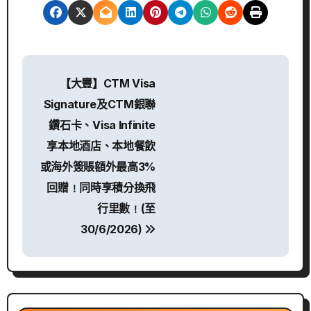
文
【大豐】CTM Visa
章
Signature及CTM銀聯
導
鑽石卡、Visa Infinite
享本地酒店、本地餐飲
覽
或海外簽賬額外最高3%
回贈﹗同時享積分換飛
行里數﹗(至
30/6/2026)