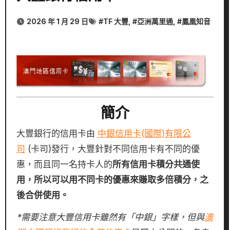
2026 年 1 月 29 日
#
TF 大豐
, #
亞洲萬里通
, #
鳳凰知音
簡介
大豐銀行的信用卡由
中銀信用卡(國際)有限公
司
(卡司)發行，大豐針對不同信用卡有不同的優
惠，而且同一名持卡人的
所有信用卡積分共通使
用，
所以可以用不同卡的優惠來賺取多倍積分，之
後合併使用。
*需要注意大豐信用卡雖然有「中銀」字樣，但與
澳