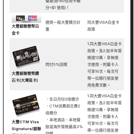
優惠(即160信用卡積
分=$1 使用)！
適用一般大豐積分計
同大豐VISA白金卡
大豐銀聯雙幣白
畫
政策
金卡
1.同大豐VISA白金卡
政策。及2.如半年簽
賬達12萬，享無限
閃付5%回贈
次使用，附屬卡人
可享10次，每次可
大豐銀聯雙幣鑽
帶一位隨行朋友使
石卡(大灣區卡)
用免費次數。
1.同大豐VISA白金卡
．生日月份2倍積分
政策。及2.如半年簽
．CTM消費與交費2
賬達12萬，享無限
倍積分
次使用，附屬卡人
．本地酒店、本地餐
大豐CTM Visa
可享10次，每次可
飲或海外簽賬最高3%
Signature/銀聯
帶一位隨行朋友使
回贈