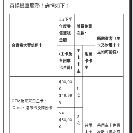
賓候機室服務！詳情如下：
上/下半
年度零
獎賞免費
售簽賬
次數*
隨同賓客（主
金額
合資格大豐信用卡
卡及附屬卡卡
主
主均可帶客）
(主卡及
附屬
卡
各附屬
卡卡
卡
卡合計)
主
主
$30,00
0 –
1
$49,99
次
CTM及來來白金卡、
9
iCard、港幣卡及商務卡
>=
3
$50,00
次
共用
共用主卡免費
0
主卡
次數（每次限