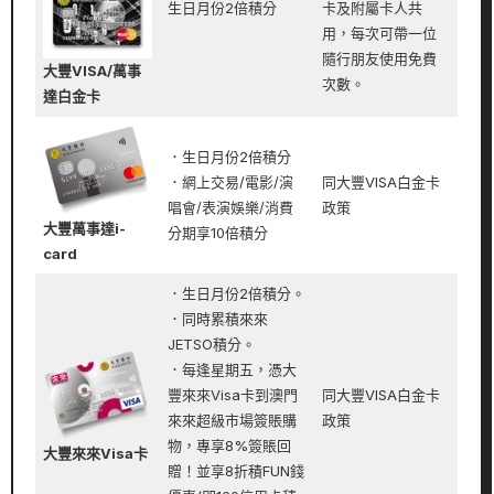
生日月份2倍積分
卡及附屬卡人共
用，每次可帶一位
隨行朋友使用免費
大豐VISA/萬事
次數。
達白金卡
．生日月份2倍積分
．網上交易/電影/演
同大豐VISA白金卡
唱會/表演娛樂/消費
政策
大豐萬事達i-
分期享10倍積分
card
．生日月份2倍積分。
．同時累積來來
JETSO積分。
．每逢星期五，憑大
豐來來Visa卡到澳門
同大豐VISA白金卡
來來超級市場簽賬購
政策
物，專享8%簽賬回
大豐來來Visa卡
贈！並享8折積FUN錢