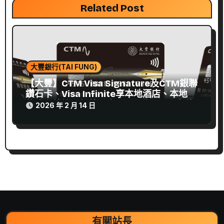
Related Post
大豐銀行(TAI FUNG)
【大豐】CTM Visa Signature及CTM銀聯
鑽石卡、Visa Infinite享本地酒店、本地餐
飲或海外簽賬額外最高3%回贈﹗同時享積
2026 年 2 月 14 日
分換飛行里數﹗(至30/6/2026)
有關站長