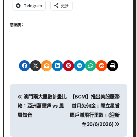
Telegram
更多
請按讚：
文
澳門兩大里數計畫比
【BCM】推出美股服務
章
較︰亞洲萬里通 vs 鳳
首月免佣金﹗開立星賞
導
凰知音
賬戶賺飛行里數﹗(迎新
至30/6/2026)
覽