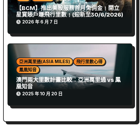
【BCM】推出美股服務首月免佣金﹗開立
星賞賬戶賺飛行里數﹗(迎新至30/6/2026)
2026 年 6 月 7 日
亞洲萬里通(ASIA MILES)
飛行里數心得
鳳凰知音
澳門兩大里數計畫比較︰亞洲萬里通 vs 鳳
凰知音
2025 年 10 月 20 日