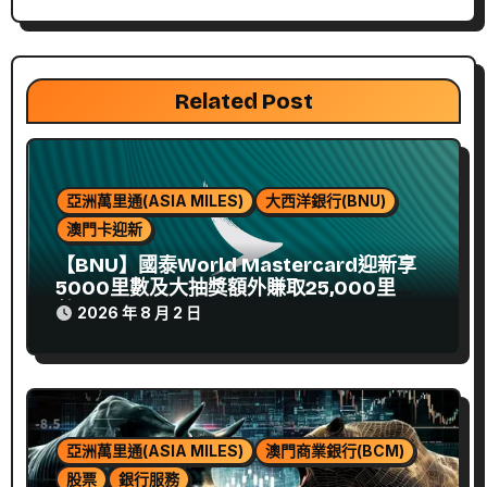
Related Post
亞洲萬里通(ASIA MILES)
大西洋銀行(BNU)
澳門卡迎新
【BNU】國泰World Mastercard迎新享
5000里數及大抽獎額外賺取25,000里
數﹗(至28/9/2026)
2026 年 8 月 2 日
亞洲萬里通(ASIA MILES)
澳門商業銀行(BCM)
股票
銀行服務