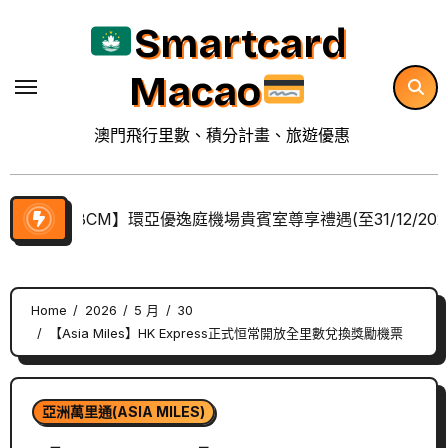
Skip
Smartcard
to
content
Macao
澳門飛行里數、積分計畫、旅遊優惠
【BCM】環亞優逸庭機場貴賓室尊享禮遇(至31/12/202
Home
2026
5 月
30
【Asia Miles】HK Express正式恒常開放全里數兌換獎勵機票
亞洲萬里通(ASIA MILES)