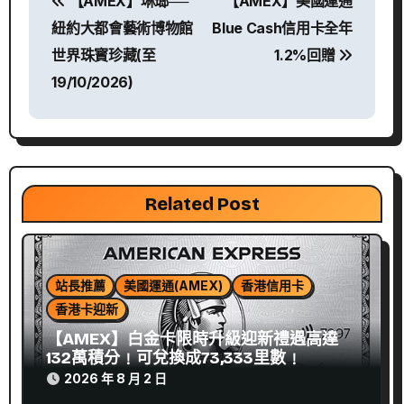
【AMEX】琳瑯──
【AMEX】美國運通
章
紐約大都會藝術博物館
Blue Cash信用卡全年
導
世界珠寳珍藏(至
1.2%回贈
19/10/2026)
覽
Related Post
站長推薦
美國運通(AMEX)
香港信用卡
香港卡迎新
【AMEX】白金卡限時升級迎新禮遇高達
132萬積分﹗可兌換成73,333里數﹗
2026 年 8 月 2 日