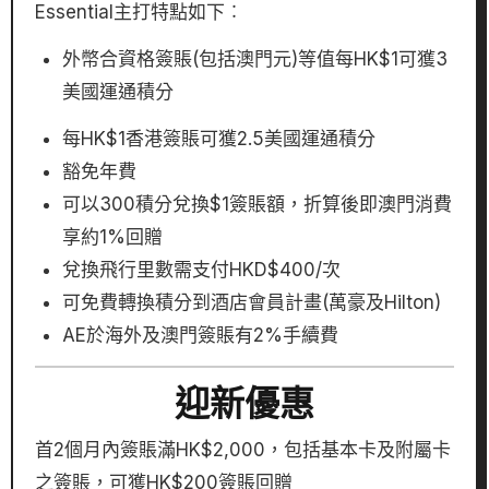
Essential主打特點如下︰
外幣合資格簽賬(包括澳門元)等值每HK$1可獲3
美國運通積分
每HK$1香港簽賬可獲2.5美國運通積分
豁免年費
可以300積分兌換$1簽賬額，折算後即澳門消費
享約1%回贈
兌換飛行里數需支付HKD$400/次
可免費轉換積分到酒店會員計畫(萬豪及Hilton)
AE於海外及澳門簽賬有2%手續費
迎新優惠
首2個月內簽賬滿HK$2,000，包括基本卡及附屬卡
之簽賬，可獲HK$200簽賬回贈