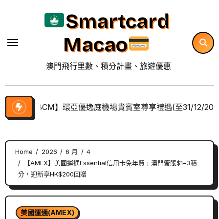
Skip
Smartcard
to
content
Macao
澳門飛行里數、積分計畫、旅遊優惠
【BCM】環亞優逸庭機場貴賓室尊享禮遇(至31/12/202
Home
2026
6 月
4
【AMEX】美國運通Essential信用卡免年費﹗澳門簽賬$1=3積
分，迎新享HK$200回贈
美國運通(AMEX)