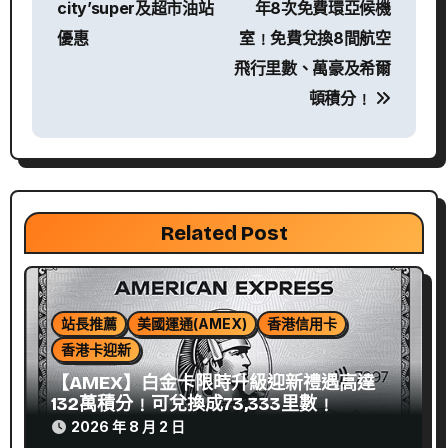
city’super及超市油站
年8次免費環亞候機
覽
優惠
室﹗免費兌換8間航空
飛行里數、萬豪及希爾
頓積分﹗
Related Post
站長推薦
美國運通(AMEX)
香港信用卡
香港卡迎新
【AMEX】白金卡限時升級迎新禮遇高達
132萬積分﹗可兌換成73,333里數﹗
2026 年 8 月 2 日