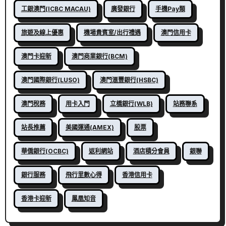
工銀澳門(ICBC MACAU)
廣發銀行
手機Pay類
旅遊及線上優惠
機場貴賓室/出行禮遇
澳門信用卡
澳門卡迎新
澳門商業銀行(BCM)
澳門國際銀行(LUSO)
澳門滙豐銀行(HSBC)
澳門稅務
用卡入門
立橋銀行(WLB)
站務聯系
站長推薦
美國運通(AMEX)
股票
華僑銀行(OCBC)
返利網站
酒店積分會員
銀聯
銀行服務
飛行里數心得
香港信用卡
香港卡迎新
鳳凰知音