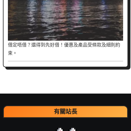
借定唔借？還得到先好借！優惠及產品受條款及細則約
束。
有關站長