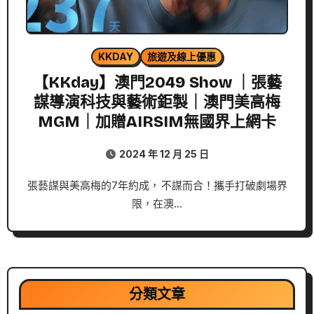
KKDAY
旅遊及線上優惠
【KKday】澳門2049 Show ｜張藝
謀導演科技與藝術鉅製｜澳門美高梅
MGM｜加贈AIRSIM無國界上網卡
2024 年 12 月 25 日
張藝謀與美高梅的7年約成， 不謀而合！攜手打破劇場界
限，在澳…
分類文章