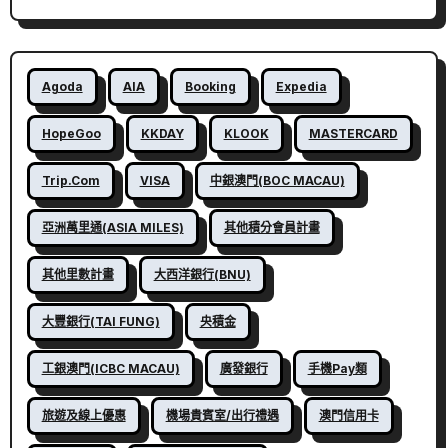
Agoda
AIA
Booking
Expedia
HopeGoo
KKDAY
KLOOK
MASTERCARD
Trip.com
VISA
中銀澳門(BOC MACAU)
亞洲萬里通(ASIA MILES)
其他積分會員計畫
其他里數計畫
大西洋銀行(BNU)
大豐銀行(TAI FUNG)
央積金
工銀澳門(ICBC MACAU)
廣發銀行
手機Pay類
旅遊及線上優惠
機場貴賓室/出行禮遇
澳門信用卡