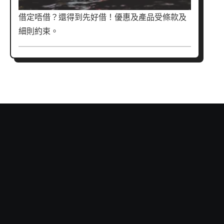
借定唔借？還得到先好借！優惠及產品受條款及
細則約束。