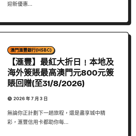
迎新優惠…
澳門滙豐銀行(HSBC)
【滙豐】最紅大折日﹗本地及
海外簽賬最高澳門元800元簽
賬回贈(至31/8/2026)
2026 年 7 月 3 日
無論你正計劃下一趟旅程，還是盡享城中精
彩，滙豐信用卡都助你每…