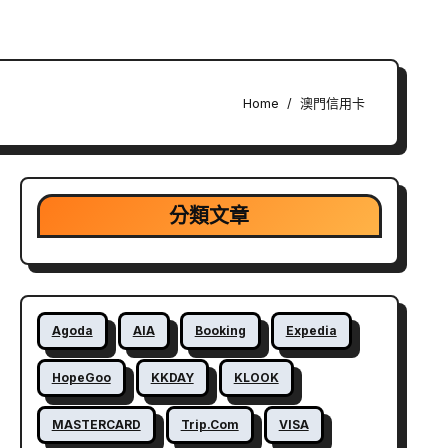
Home
澳門信用卡
分類文章
Agoda
AIA
Booking
Expedia
HopeGoo
KKDAY
KLOOK
MASTERCARD
Trip.com
VISA