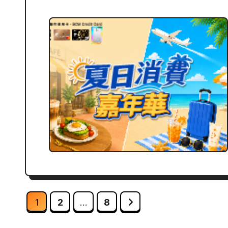
文
1
2
...
8
章