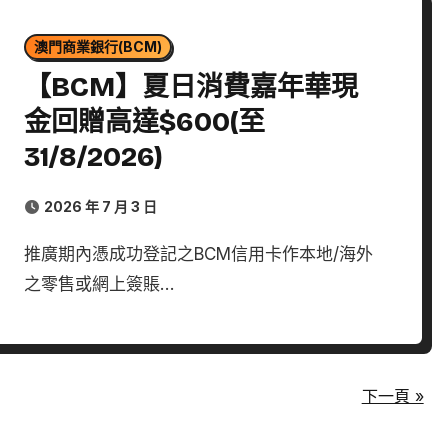
澳門商業銀行(BCM)
【BCM】夏日消費嘉年華現
金回贈高達$600(至
31/8/2026)
2026 年 7 月 3 日
推廣期內憑成功登記之BCM信用卡作本地/海外
之零售或網上簽賬…
下一頁 »