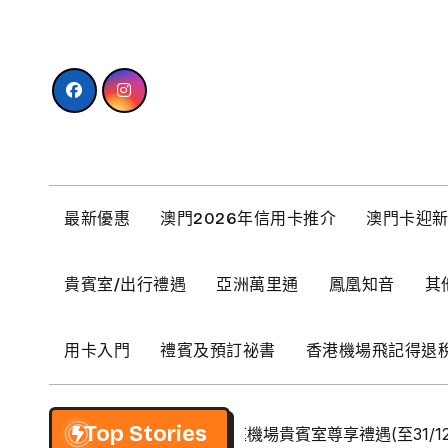
Skip
to
content
最新優惠
澳門2026年信用卡推介
澳門卡迎
貴賓室/出行禮遇
亞洲萬里通
鳳凰知音
其
用卡入門
禮賓及預訂祕書
香港機場飛記得退
Top Stories
【BCM】環亞優逸庭機場貴賓室尊享禮遇(至31/12/