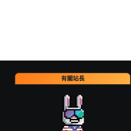
分
頁
有關站長