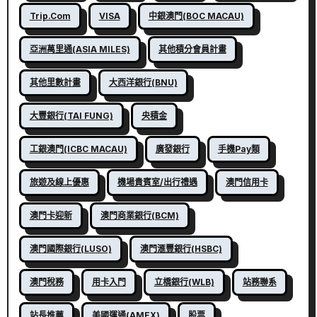
Trip.com
VISA
中銀澳門(BOC MACAU)
亞洲萬里通(ASIA MILES)
其他積分會員計畫
其他里數計畫
大西洋銀行(BNU)
大豐銀行(TAI FUNG)
央積金
工銀澳門(ICBC MACAU)
廣發銀行
手機Pay類
旅遊及線上優惠
機場貴賓室/出行禮遇
澳門信用卡
澳門卡迎新
澳門商業銀行(BCM)
澳門國際銀行(LUSO)
澳門滙豐銀行(HSBC)
澳門稅務
用卡入門
立橋銀行(WLB)
站務聯系
站長推薦
美國運通(AMEX)
股票