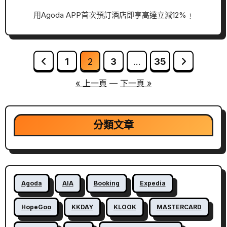
用Agoda APP首次預訂酒店即享高達立減12%﹗
文
1
2
3
...
35
章
« 上一頁
—
下一頁 »
分
頁
分類文章
Agoda
AIA
Booking
Expedia
HopeGoo
KKDAY
KLOOK
MASTERCARD