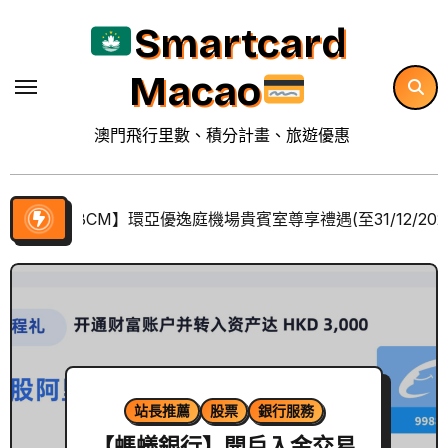
Skip
Smartcard
to
content
Macao
澳門飛行里數、積分計畫、旅遊優惠
【BCM】環亞優逸庭機場貴賓室尊享禮遇(至31/12/202
站長推薦
股票
銀行服務
【螞蟻銀行】開戶入金交易