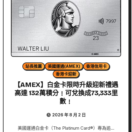
站長推薦
美國運通(AMEX)
香港信用卡
香港卡迎新
【AMEX】白金卡限時升級迎新禮遇
高達 132萬積分﹗可兌換成73,333里
數﹗
2026 年 8 月 2 日
美國運通白金卡（The Platinum Card®）專為追…