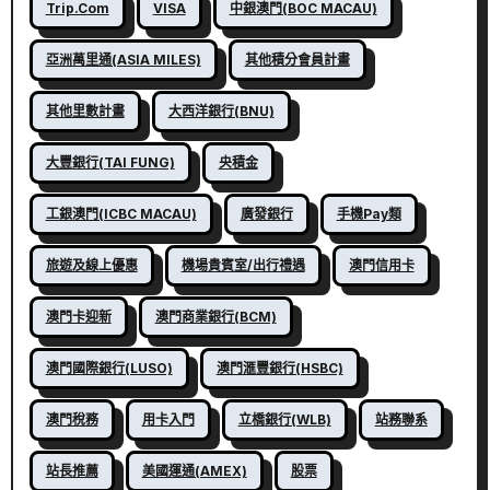
Trip.com
VISA
中銀澳門(BOC MACAU)
亞洲萬里通(ASIA MILES)
其他積分會員計畫
其他里數計畫
大西洋銀行(BNU)
大豐銀行(TAI FUNG)
央積金
工銀澳門(ICBC MACAU)
廣發銀行
手機Pay類
旅遊及線上優惠
機場貴賓室/出行禮遇
澳門信用卡
澳門卡迎新
澳門商業銀行(BCM)
澳門國際銀行(LUSO)
澳門滙豐銀行(HSBC)
澳門稅務
用卡入門
立橋銀行(WLB)
站務聯系
站長推薦
美國運通(AMEX)
股票