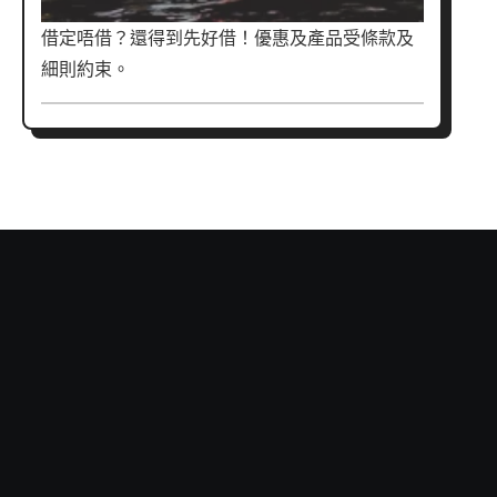
借定唔借？還得到先好借！優惠及產品受條款及
細則約束。