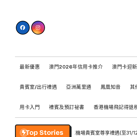
Skip
to
content
最新優惠
澳門2026年信用卡推介
澳門卡迎
貴賓室/出行禮遇
亞洲萬里通
鳳凰知音
其
用卡入門
禮賓及預訂祕書
香港機場飛記得退
Top Stories
【BCM】環亞優逸庭機場貴賓室尊享禮遇(至31/12/