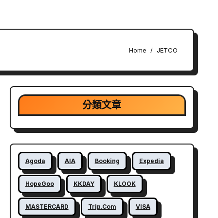
Home
JETCO
分類文章
Agoda
AIA
Booking
Expedia
HopeGoo
KKDAY
KLOOK
MASTERCARD
Trip.com
VISA