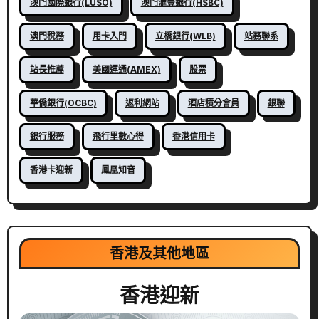
澳門國際銀行(LUSO)
澳門滙豐銀行(HSBC)
澳門稅務
用卡入門
立橋銀行(WLB)
站務聯系
站長推薦
美國運通(AMEX)
股票
華僑銀行(OCBC)
返利網站
酒店積分會員
銀聯
銀行服務
飛行里數心得
香港信用卡
香港卡迎新
鳳凰知音
香港及其他地區
香港迎新