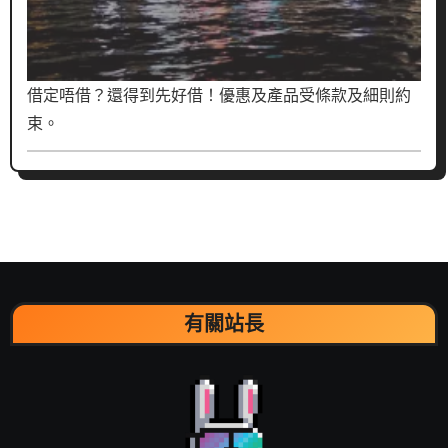
借定唔借？還得到先好借！優惠及產品受條款及細則約
束。
有關站長