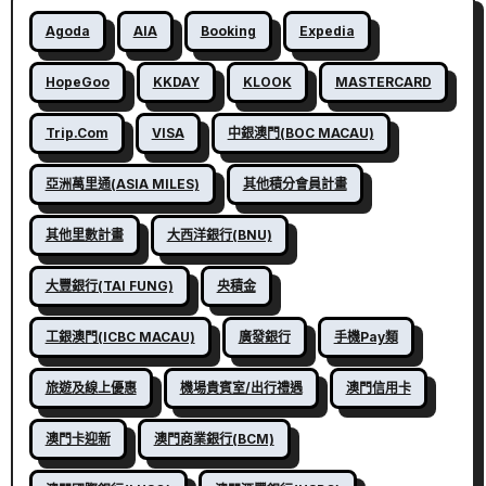
Agoda
AIA
Booking
Expedia
HopeGoo
KKDAY
KLOOK
MASTERCARD
Trip.com
VISA
中銀澳門(BOC MACAU)
亞洲萬里通(ASIA MILES)
其他積分會員計畫
其他里數計畫
大西洋銀行(BNU)
大豐銀行(TAI FUNG)
央積金
工銀澳門(ICBC MACAU)
廣發銀行
手機Pay類
旅遊及線上優惠
機場貴賓室/出行禮遇
澳門信用卡
澳門卡迎新
澳門商業銀行(BCM)