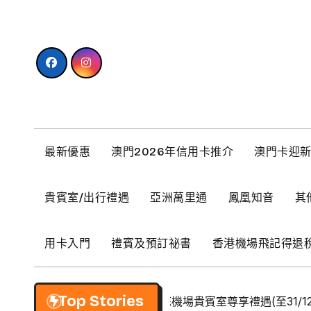
Skip
to
content
最新優惠
澳門2026年信用卡推介
澳門卡迎
貴賓室/出行禮遇
亞洲萬里通
鳳凰知音
其
用卡入門
禮賓及預訂祕書
香港機場飛記得退
Top Stories
【BCM】環亞優逸庭機場貴賓室尊享禮遇(至31/12/