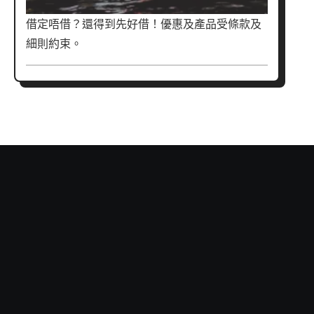
借定唔借？還得到先好借！優惠及產品受條款及
細則約束。