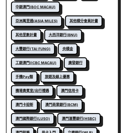
中銀澳門(BOC MACAU)
亞洲萬里通(ASIA MILES)
其他積分會員計畫
其他里數計畫
大西洋銀行(BNU)
大豐銀行(TAI FUNG)
央積金
工銀澳門(ICBC MACAU)
廣發銀行
手機Pay類
旅遊及線上優惠
機場貴賓室/出行禮遇
澳門信用卡
澳門卡迎新
澳門商業銀行(BCM)
澳門國際銀行(LUSO)
澳門滙豐銀行(HSBC)
澳門稅務
用卡入門
立橋銀行(WLB)