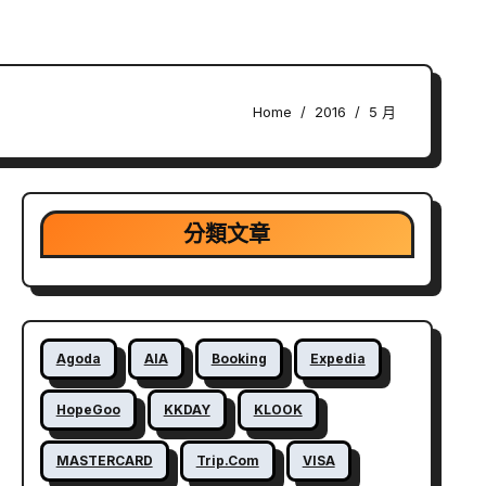
Home
2016
5 月
分類文章
Agoda
AIA
Booking
Expedia
HopeGoo
KKDAY
KLOOK
MASTERCARD
Trip.com
VISA