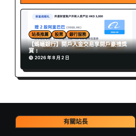
站長推薦
股票
銀行服務
【螞蟻銀行】開戶入金交易享開戶豪禮獎
賞﹗
2026 年 8 月 2 日
有關站長