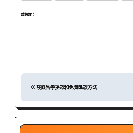
請按讚：
文
談談留學提款和免費匯款方法
章
導
覽