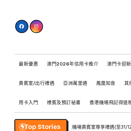
Skip
to
content
最新優惠
澳門2026年信用卡推介
澳門卡迎
貴賓室/出行禮遇
亞洲萬里通
鳳凰知音
其
用卡入門
禮賓及預訂祕書
香港機場飛記得退
Top Stories
【BCM】環亞優逸庭機場貴賓室尊享禮遇(至31/12/