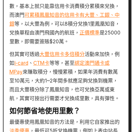
數，基本上就只能靠信用卡消費積分累積來兌換，
而澳門
可累積鳳凰知音的信用卡有大豐、工銀、中
銀
等，以大豐為例，可以8積分兌換1里鳳凰知音，
兌換單程由澳門飛國內的航班，
正價標準
是25000
里數，即需要簽賬$20萬。
但其實可透過
大豐信用卡多倍積分
活動來加快，例
如
i-card
、
CTM卡
等等，甚至
綁定澳門通卡或
MPay
來賺取積分，慢慢累積，如果年消費有數萬
至10萬元，大約1~2年間多就應足夠兌換到機票，
而且大豐積分除了鳳凰知音，也可兌換亞萬或東
航，其實可按出行需要才兌換成里數，具有彈性。
如何節省地使用里數？
最優惠使用鳳凰知音的方法是，利用它自家推出的
淡季優惠
，最低可5折兌換機票﹗例如上表中站長