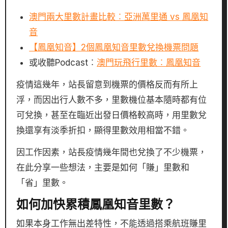
澳門兩大里數計畫比較︰亞洲萬里通 vs 鳳凰知
音
【鳳凰知音】2個鳳凰知音里數兌換機票問題
或收聽Podcast︰
澳門玩飛行里數︰鳳凰知音
疫情這幾年，站長留意到機票的價格反而有所上
浮，而因出行人數不多，里數機位基本隨時都有位
可兌換，甚至在臨近出發日價格較高時，用里數兌
換還享有淡季折扣，顯得里數效用相當不錯。
因工作因素，站長疫情幾年間也兌換了不少機票，
在此分享一些想法，主要是如何「賺」里數和
「省」里數。
如何加快累積鳳凰知音里數？
如果本身工作無出差特性，不能透過搭乘航班賺里