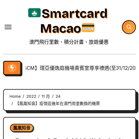
Skip
Smartcard
to
content
Macao
澳門飛行里數、積分計畫、旅遊優惠
【BCM】環亞優逸庭機場貴賓室尊享禮遇(至31/12/202
Home
2022
11 月
24
【鳳凰知音】疫情這幾年在澳門用里數換的機票
鳳凰知音