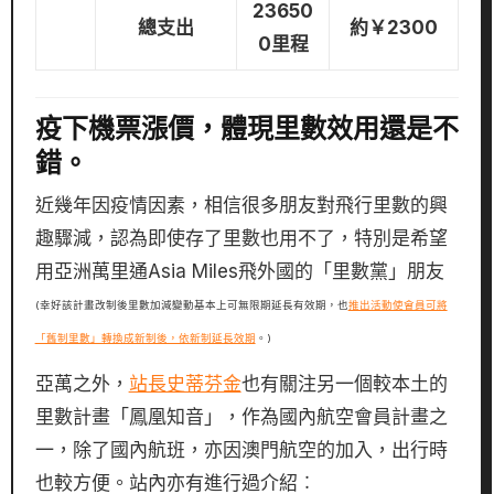
23650
總支出
約￥2300
0里程
疫下機票漲價，體現里數效用還是不
錯。
近幾年因疫情因素，相信很多朋友對飛行里數的興
趣驟減，認為即使存了里數也用不了，特別是希望
用亞洲萬里通Asia Miles飛外國的「里數黨」朋友
(幸好該計畫改制後里數加減變動基本上可無限期延長有效期，也
推出活動使會員可將
「舊制里數」轉換成新制後，依新制延長效期
。)
亞萬之外，
站長史蒂芬金
也有關注另一個較本土的
里數計畫「鳳凰知音」，作為國內航空會員計畫之
一，除了國內航班，亦因澳門航空的加入，出行時
也較方便。站內亦有進行過介紹︰