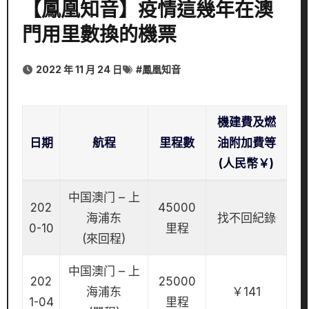
【鳳凰知音】疫情這幾年在澳
門用里數換的機票
2022 年 11 月 24 日
#
鳳凰知音
機建費及燃
日期
航程
里程數
油附加費等
(人民幣￥)
中国澳门 – 上
202
45000
海浦东
找不回紀錄
0-10
里程
(來回程)
中国澳门 – 上
202
25000
海浦东
￥141
1-04
里程