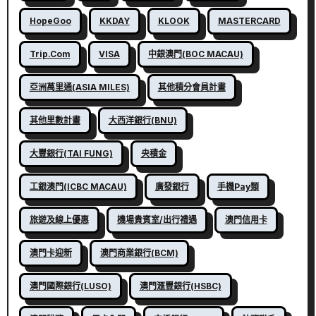
HopeGoo
KKDAY
KLOOK
MASTERCARD
Trip.com
VISA
中銀澳門(BOC MACAU)
亞洲萬里通(ASIA MILES)
其他積分會員計畫
其他里數計畫
大西洋銀行(BNU)
大豐銀行(TAI FUNG)
央積金
工銀澳門(ICBC MACAU)
廣發銀行
手機Pay類
旅遊及線上優惠
機場貴賓室/出行禮遇
澳門信用卡
澳門卡迎新
澳門商業銀行(BCM)
澳門國際銀行(LUSO)
澳門滙豐銀行(HSBC)