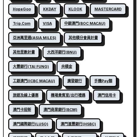
HopeGoo
KKDAY
KLOOK
MASTERCARD
Trip.com
VISA
中銀澳門(BOC MACAU)
亞洲萬里通(ASIA MILES)
其他積分會員計畫
其他里數計畫
大西洋銀行(BNU)
大豐銀行(TAI FUNG)
央積金
工銀澳門(ICBC MACAU)
廣發銀行
手機Pay類
旅遊及線上優惠
機場貴賓室/出行禮遇
澳門信用卡
澳門卡迎新
澳門商業銀行(BCM)
澳門國際銀行(LUSO)
澳門滙豐銀行(HSBC)