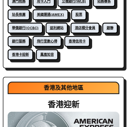
澳門稅務
用卡入門
立橋銀行(WLB)
站務聯系
站長推薦
美國運通(AMEX)
股票
華僑銀行(OCBC)
返利網站
酒店積分會員
銀聯
銀行服務
飛行里數心得
香港信用卡
香港卡迎新
鳳凰知音
香港及其他地區
香港迎新