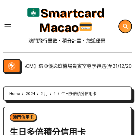
Skip
Smartcard
to
content
Macao
澳門飛行里數、積分計畫、旅遊優惠
【BCM】環亞優逸庭機場貴賓室尊享禮遇(至31/12/202
Home
2024
2 月
4
生日多倍積分信用卡
澳門信用卡
生日多倍積分信用卡