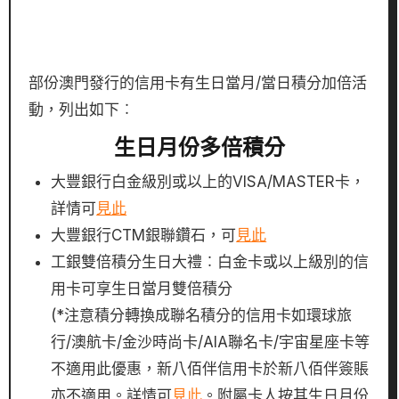
部份澳門發行的信用卡有生日當月/當日積分加倍活
動，列出如下︰
生日月份多倍積分
大豐銀行白金級別或以上的VISA/MASTER卡，
詳情可
見此
大豐銀行CTM銀聯鑽石，可
見此
工銀雙倍積分生日大禮︰白金卡或以上級別的信
用卡可享生日當月雙倍積分
(*注意積分轉換成聯名積分的信用卡如環球旅
行/澳航卡/金沙時尚卡/AIA聯名卡/宇宙星座卡等
不適用此優惠，新八佰伴信用卡於新八佰伴簽賬
亦不適用。詳情可
見此
。附屬卡人按其生日月份