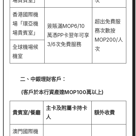
場貴賓室」
次
香港國際機
超出免費服
場「環亞機
簽賬滿MOP6/10
務次數按
場貴賓室」
萬憑PP卡翌年可享
MOP200/人
3/6次免費服務
全球機場候
次
機室
二、中銀理財客戶：
(客戶於本行資產達MOP100萬以上)
主卡及附屬卡持卡
貴賓室/餐廳
額外收費
人
澳門國際機