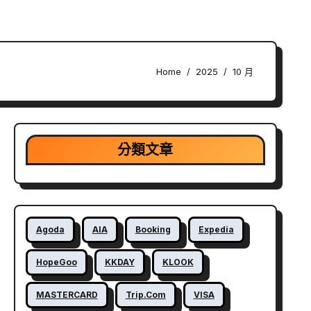
Home
2025
10 月
分類文章
Agoda
AIA
Booking
Expedia
HopeGoo
KKDAY
KLOOK
MASTERCARD
Trip.com
VISA