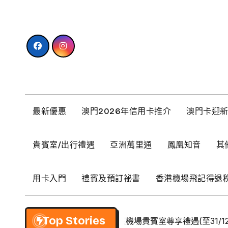
Skip
to
content
最新優惠
澳門2026年信用卡推介
澳門卡迎
貴賓室/出行禮遇
亞洲萬里通
鳳凰知音
其
用卡入門
禮賓及預訂祕書
香港機場飛記得退
Top Stories
【BCM】環亞優逸庭機場貴賓室尊享禮遇(至31/12/