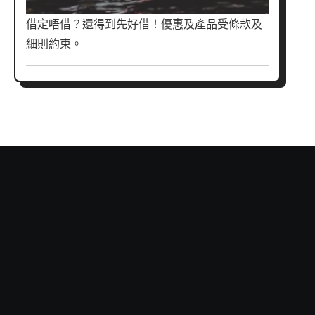
借定唔借？還得到先好借！優惠及產品受條款及
細則約束。