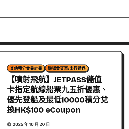
其他積分會員計畫
機場貴賓室/出行禮遇
【噴射飛航】JETPASS儲值
卡指定航線船票九五折優惠、
優先登船及最低10000積分兌
換HK$100 eCoupon
2025 年 10 月 20 日