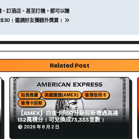
去網購、訂酒店、甚至打機，都可以賺
$30﹗邀請好友獲額外獎賞﹗
Related Post
站長推薦
美國運通(AMEX)
香港信用卡
香港卡迎新
【AMEX】白金卡限時升級迎新禮遇高達
132萬積分﹗可兌換成73,333里數﹗
2026 年 8 月 2 日