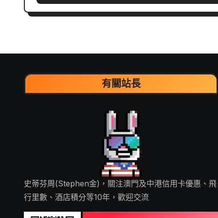
有關站長
史蒂芬周(Stephen金)，關注澳門及中港信用卡優惠、飛
行里數、酒店積分等10年，歡迎交流