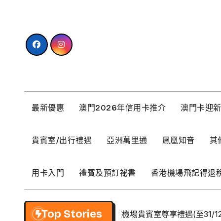
Skip
to
content
最新優惠
澳門2026年信用卡推介
澳門卡迎
貴賓室/出行禮遇
亞洲萬里通
鳳凰知音
其
用卡入門
禮賓及預訂祕書
香港機場飛記得退
Top Stories
【BCM】環亞優逸庭機場貴賓室尊享禮遇(至31/12/