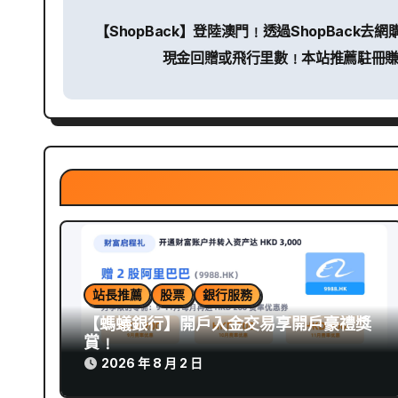
文
【ShopBack】登陸澳門﹗透過ShopBack
章
現金回贈或飛行里數﹗本站推薦駐冊賺
導
覽
站長推薦
股票
銀行服務
【螞蟻銀行】開戶入金交易享開戶豪禮獎
賞﹗
2026 年 8 月 2 日