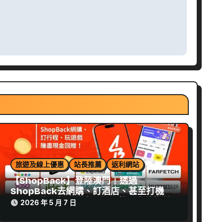
旅遊及線上優惠
站長推薦
返利網站
【ShopBack】登陸澳門﹗透過
ShopBack去網購、訂酒店、甚至打機，
都可以賺現金回贈或飛行里數﹗本站推薦
2026 年 5 月 7 日
駐冊賺$30﹗邀請好友獲額外獎賞﹗