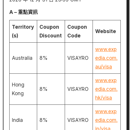
A – 重點資訊
Territory
Coupon
Coupon
Website
(s)
Discount
Code
www.exp
Australia
8%
VISAYRO
edia.com.
au/visa
www.exp
Hong
8%
VISAYRO
edia.com.
Kong
hk/visa
www.exp
India
8%
VISAYRO
edia.com.
in/visa