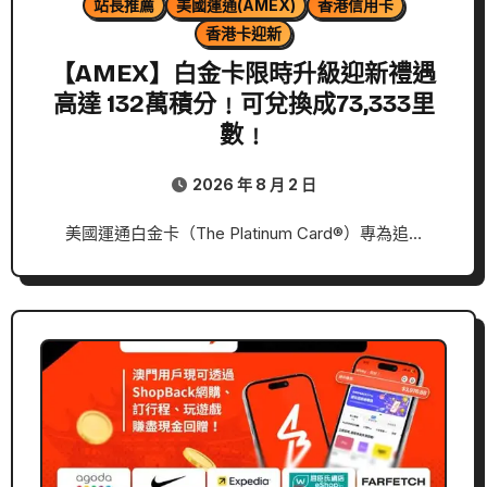
站長推薦
美國運通(AMEX)
香港信用卡
香港卡迎新
【AMEX】白金卡限時升級迎新禮遇
高達 132萬積分﹗可兌換成73,333里
數﹗
2026 年 8 月 2 日
美國運通白金卡（The Platinum Card®）專為追…