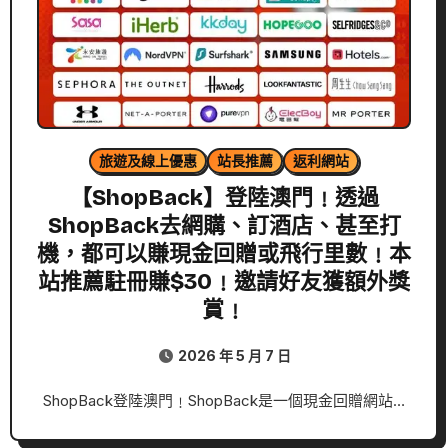
旅遊及線上優惠
站長推薦
返利網站
【ShopBack】登陸澳門﹗透過
ShopBack去網購、訂酒店、甚至打
機，都可以賺現金回贈或飛行里數﹗本
站推薦駐冊賺$30﹗邀請好友獲額外獎
賞﹗
2026 年 5 月 7 日
ShopBack登陸澳門﹗ShopBack是一個現金回贈網站…