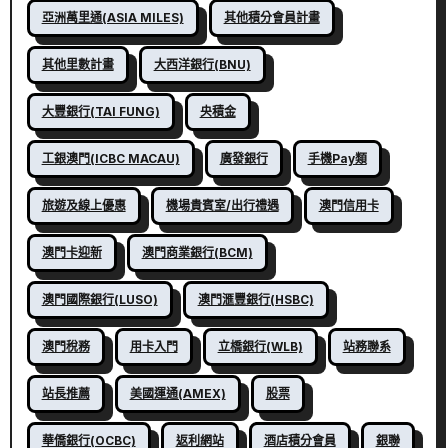
亞洲萬里通(ASIA MILES)
其他積分會員計畫
其他里數計畫
大西洋銀行(BNU)
大豐銀行(TAI FUNG)
央積金
工銀澳門(ICBC MACAU)
廣發銀行
手機Pay類
旅遊及線上優惠
機場貴賓室/出行禮遇
澳門信用卡
澳門卡迎新
澳門商業銀行(BCM)
澳門國際銀行(LUSO)
澳門滙豐銀行(HSBC)
澳門稅務
用卡入門
立橋銀行(WLB)
站務聯系
站長推薦
美國運通(AMEX)
股票
華僑銀行(OCBC)
返利網站
酒店積分會員
銀聯