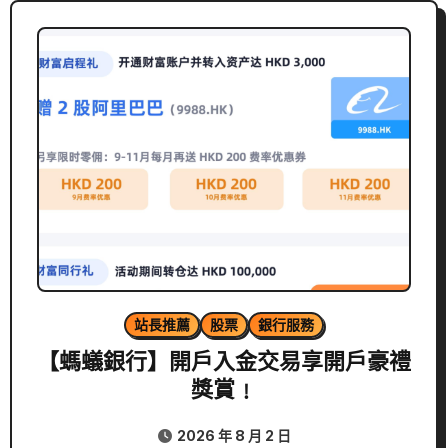
站長推薦
股票
銀行服務
【螞蟻銀行】開戶入金交易享開戶豪禮
獎賞﹗
2026 年 8 月 2 日