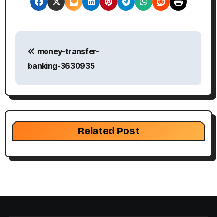
文
money-transfer-
章
banking-3630935
導
覽
Related Post