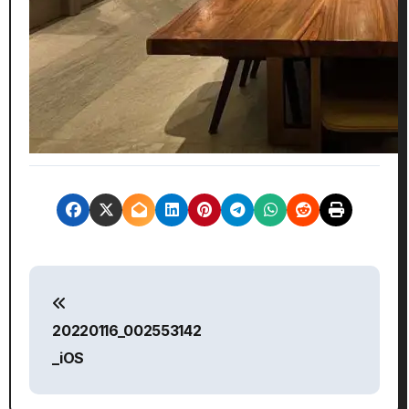
文
章
20220116_002553142
導
_iOS
覽