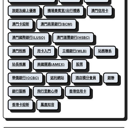
旅遊及線上優惠
機場貴賓室/出行禮遇
澳門信用卡
澳門卡迎新
澳門商業銀行(BCM)
澳門國際銀行(LUSO)
澳門滙豐銀行(HSBC)
澳門稅務
用卡入門
立橋銀行(WLB)
站務聯系
站長推薦
美國運通(AMEX)
股票
華僑銀行(OCBC)
返利網站
酒店積分會員
銀聯
銀行服務
飛行里數心得
香港信用卡
香港卡迎新
鳳凰知音