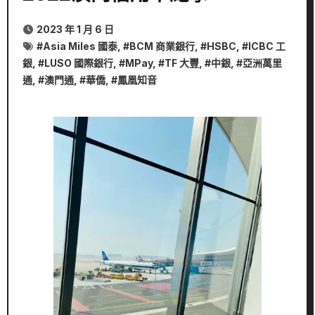
2023 年 1 月 6 日
#
Asia Miles 國泰
, #
BCM 商業銀行
, #
HSBC
, #
ICBC 工
銀
, #
LUSO 國際銀行
, #
MPay
, #
TF 大豐
, #
中銀
, #
亞洲萬里
通
, #
澳門通
, #
華僑
, #
鳳凰知音