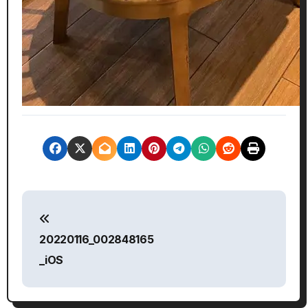
文
章
20220116_002848165
導
_iOS
覽